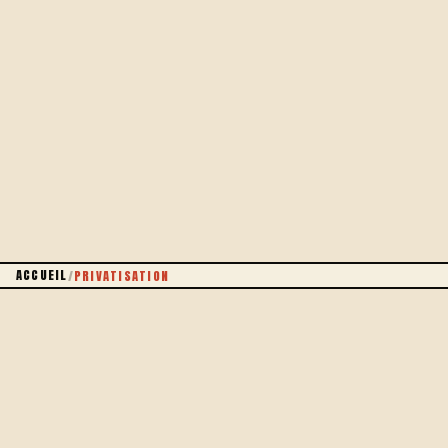
30 PERSONNES MAX
ACCUEIL
/
PRIVATISATION