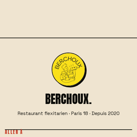
RÉSERVER POUR UN GROUPE
→
PRIVATISER TOUT LE LIEU
→
OU APPELEZ-NOUS AU
+33 6 29 76 66 55
BERCHOUX.
Restaurant flexitarien · Paris 18 · Depuis 2020
ALLER À