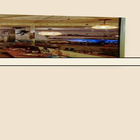
, facile d'accès et déjà habité, sans hangar froid à
e temps d'une soirée, votre lieu de cocktail privé.
rte. Rien à louer en plus, rien à installer.