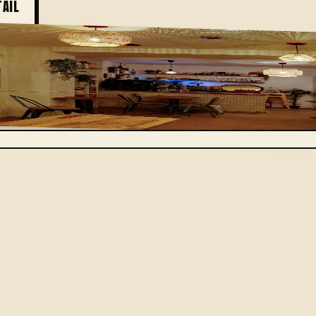
TAIL
ctère relève souvent du casse-tête : un lieu à taille humaine
ien que pour vous — notre cantine de Montmartre devient, l
le décor est planté, vos invités se sentent chez eux dès la po