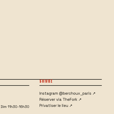
SUIVRE
Instagram
@berchoux_paris
↗
h
Réserver via TheFork
↗
Privatiser le lieu
↗
· Dim 11h30-16h30