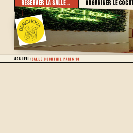
RÉSERVER LA SALLE
→
ORGANISER LE COCK
SALLE PRIVATISABLE
ACCUEIL
/
SALLE COCKTAIL PARIS 18
UN LIEU À VOUS
UNE SALLE, PAS UN ESPACE VIDE
Trouver une salle cocktail dans le 18e qui ait du cara
décorer soi-même. Chez Berchoux, on ferme la salle r
Bois brut, plantes, néon végétalisé et comptoir bar : 