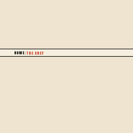
DEPUIS 2020
HOME
/
THE CHEF
DE ROBUCHON
À LA RUE
FONTAINE DU BUT.