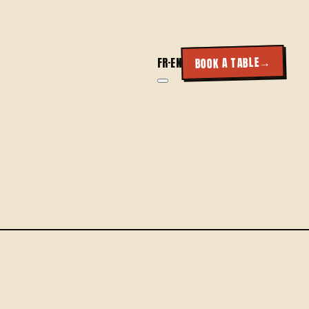
→
BOOK A TABLE
FR
·
EN