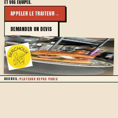
ET VOS ÉQUIPES.
APPELER LE TRAITEUR
→
DEMANDER UN DEVIS
FAIT MAISON
ACCUEIL
/
PLATEAUX REPAS PARIS
LA BONNE ADRESSE
LE PLATEAU REPAS QUI A DU SENS
À Paris, commander des plateaux repas se résume