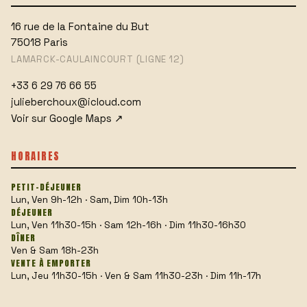
16 rue de la Fontaine du But
75018
Paris
LAMARCK-CAULAINCOURT (LIGNE 12)
+33 6 29 76 66 55
julieberchoux@icloud.com
Voir sur Google Maps
↗
HORAIRES
PETIT-DÉJEUNER
Lun, Ven 9h-12h · Sam, Dim 10h-13h
DÉJEUNER
Lun, Ven 11h30-15h · Sam 12h-16h · Dim 11h30-16h30
DÎNER
Ven & Sam 18h-23h
VENTE À EMPORTER
Lun, Jeu 11h30-15h · Ven & Sam 11h30-23h · Dim 11h-17h