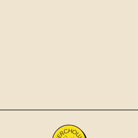
→
→
→
→
→
→
UN DEVIS ?
ENVIE DE PLATEAUX REPAS À PARIS ?
☎
06 29 76 66 55
DEMANDER UN DEVIS
OU