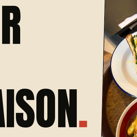
UR
AISON
.