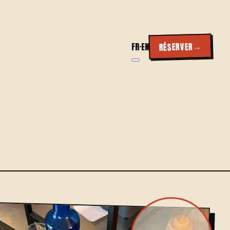
→
RÉSERVER
FR
·
EN