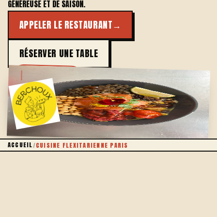
GÉNÉREUSE ET DE SAISON.
APPELER LE RESTAURANT
→
RÉSERVER UNE TABLE
LE VÉGÉTAL D'ABORD
ACCUEIL
/
CUISINE FLEXITARIENNE PARIS
LA DÉFINITION
LE FLEXITARIEN, C'EST QUOI AU JUSTE ?
Être flexitarien, ce n'est pas se priver : c'est remettre