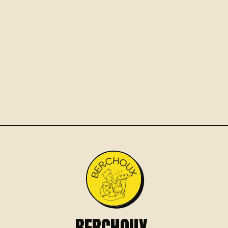
ENVIE D'UNE TABLE FLEXITARIENNE ?
☎
06 29 76 66 55
RÉSERVER UNE TABLE
OU
BERCHOUX.