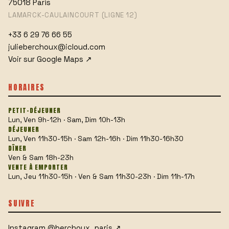
75018
Paris
LAMARCK-CAULAINCOURT (LIGNE 12)
+33 6 29 76 66 55
julieberchoux@icloud.com
Voir sur Google Maps
↗
HORAIRES
PETIT-DÉJEUNER
Lun, Ven 9h-12h · Sam, Dim 10h-13h
DÉJEUNER
Lun, Ven 11h30-15h · Sam 12h-16h · Dim 11h30-16h30
DÎNER
Ven & Sam 18h-23h
VENTE À EMPORTER
Lun, Jeu 11h30-15h · Ven & Sam 11h30-23h · Dim 11h-17h
SUIVRE
Instagram
@berchoux_paris
↗